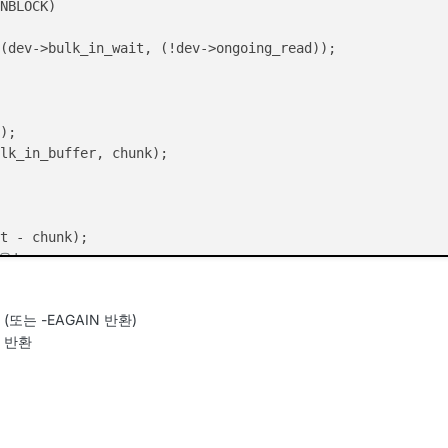
NBLOCK)

(dev->bulk_in_wait, (!dev->ongoing_read));

);

lk_in_buffer, chunk);

t - chunk);

없음!
(또는 -EAGAIN 반환)
시 반환