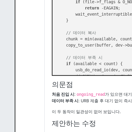
if
 (file->f_flags & O_NO
return
 -EAGAIN;

        wait_event_interruptible
    }

// 데이터 복사
    chunk = min(available, count
    copy_to_user(buffer, dev->bu
// 데이터 부족 시
if
 (available < count) {

        usb_do_read_io(dev, coun
// 여기서 goto retry가 
    }

의문점
return
처음 진입 시
:
가 있으면 대기 
ongoing_read
데이터 부족 시
: URB 제출 후 대기 없이 즉
이 두 동작이 일관성이 없어 보입니다.
제안하는 수정