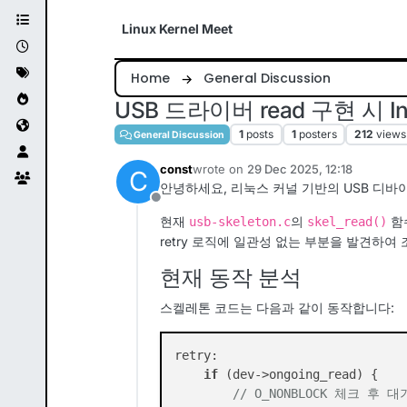
Skip to content
Linux Kernel Meet
Home
General Discussion
USB 드라이버 read 구현 시 In
1
posts
1
posters
212
views
General Discussion
const
wrote on
29 Dec 2025, 12:18
C
last edited by
안녕하세요, 리눅스 커널 기반의 USB 디
Offline
현재
의
함
usb-skeleton.c
skel_read()
retry 로직에 일관성 없는 부분을 발견하여
현재 동작 분석
스켈레톤 코드는 다음과 같이 동작합니다:
retry:

if
 (dev->ongoing_read) {

// O_NONBLOCK 체크 후 대